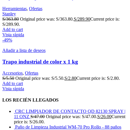
Herramientas
,
Ofertas
Stanley
S/
363.80
Original price was: S/363.80.
S/
289.90
Current price is:
S/289.90.
Add to cart
Vista rápida
-49%
Añadir a lista de deseos
Trapo industrial de color x 1 kg
Accesorios
,
Ofertas
S/
5.50
Original price was: S/5.50.
S/
2.80
Current price is: S/2.80.
Add to cart
Vista rápida
LOS RECIÉN LLEGADOS
CRC LIMPIADOR DE CONTACTO QD 82130 SPRAY |
11 ONZ
S/
47.00
Original price was: S/47.00.
S/
26.00
Current
price is: S/26.00.
Paño de Limpieza Industrial WM-70 Pro Rollo - 88 paños