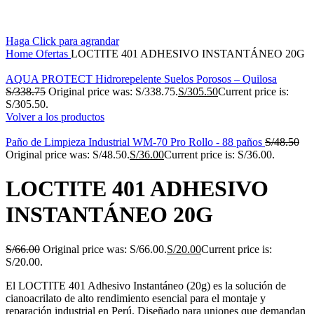
Haga Click para agrandar
Home
Ofertas
LOCTITE 401 ADHESIVO INSTANTÁNEO 20G
AQUA PROTECT Hidrorepelente Suelos Porosos – Quilosa
S/
338.75
Original price was: S/338.75.
S/
305.50
Current price is:
S/305.50.
Volver a los productos
Paño de Limpieza Industrial WM-70 Pro Rollo - 88 paños
S/
48.50
Original price was: S/48.50.
S/
36.00
Current price is: S/36.00.
LOCTITE 401 ADHESIVO
INSTANTÁNEO 20G
S/
66.00
Original price was: S/66.00.
S/
20.00
Current price is:
S/20.00.
El LOCTITE 401 Adhesivo Instantáneo (20g) es la solución de
cianoacrilato de alto rendimiento esencial para el montaje y
reparación industrial en Perú. Diseñado para uniones que demandan