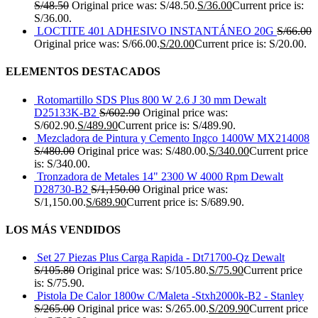
S/
48.50
Original price was: S/48.50.
S/
36.00
Current price is:
S/36.00.
LOCTITE 401 ADHESIVO INSTANTÁNEO 20G
S/
66.00
Original price was: S/66.00.
S/
20.00
Current price is: S/20.00.
ELEMENTOS DESTACADOS
Rotomartillo SDS Plus 800 W 2.6 J 30 mm Dewalt
D25133K-B2
S/
602.90
Original price was:
S/602.90.
S/
489.90
Current price is: S/489.90.
Mezcladora de Pintura y Cemento Ingco 1400W MX214008
S/
480.00
Original price was: S/480.00.
S/
340.00
Current price
is: S/340.00.
Tronzadora de Metales 14" 2300 W 4000 Rpm Dewalt
D28730-B2
S/
1,150.00
Original price was:
S/1,150.00.
S/
689.90
Current price is: S/689.90.
LOS MÁS VENDIDOS
Set 27 Piezas Plus Carga Rapida - Dt71700-Qz Dewalt
S/
105.80
Original price was: S/105.80.
S/
75.90
Current price
is: S/75.90.
Pistola De Calor 1800w C/Maleta -Stxh2000k-B2 - Stanley
S/
265.00
Original price was: S/265.00.
S/
209.90
Current price