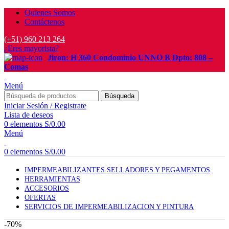
Quienes Somos
Contáctenos
(+51) 960 213 264
¿Eres mayorista?
Jiron: H 360 Condominio UNNO B Dpto: 808 –
Comas
Menú
Búsqueda
Iniciar Sesión / Registrate
Lista de deseos
0
elementos
S/
0.00
Menú
0
elementos
S/
0.00
IMPERMEABILIZANTES SELLADORES Y PEGAMENTOS
HERRAMIENTAS
ACCESORIOS
OFERTAS
SERVICIOS DE IMPERMEABILIZACION Y PINTURA
-70%