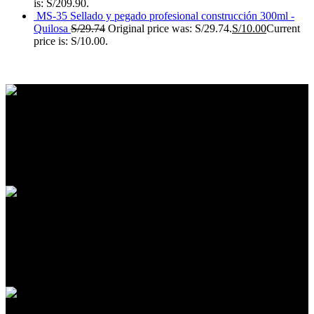
is: S/209.90.
MS-35 Sellado y pegado profesional construcción 300ml -
Quilosa
S/
29.74
Original price was: S/29.74.
S/
10.00
Current
price is: S/10.00.
Envíos a todo el pais
Realizamos envíos
24/7 Soporte
Resolvemos tus dudas.