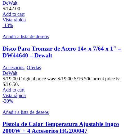
DeWalt
S/
142.00
Add to cart
Vista rápida
-13%
Añadir a lista de deseos
Disco Para Tronzar de Acero 14» x 7/64 x 1″ –
DW44640 – Dewalt
Accesorios
,
Ofertas
DeWalt
S/
19.00
Original price was: S/19.00.
S/
16.50
Current price is:
S/16.50.
Add to cart
Vista rápida
-30%
Añadir a lista de deseos
Pistola de Calor Temperatura Ajustable Ingco
2000W + 4 Accesorios HG200047