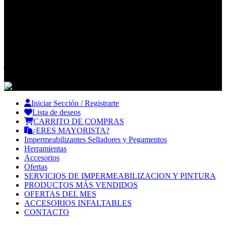
Sistema de envío:
Nuestros enlaces sociales:
2024 Todos los derechos reservados Parallel – Siempre tu mejor
opción
Iniciar Sección / Registrarte
Lista de deseos
CARRITO DE COMPRAS
¿ERES MAYORISTA?
Impermeabilizantes Selladores y Pegamentos
Herramientas
Accesorios
Ofertas
SERVICIOS DE IMPERMEABILIZACION Y PINTURA
PRODUCTOS MÁS VENDIDOS
OFERTAS DEL MES
ACCESORIOS INFALTABLES
CONTACTO