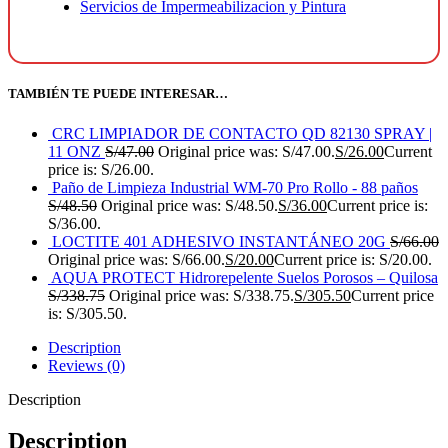
Servicios de Impermeabilizacion y Pintura
TAMBIÉN TE PUEDE INTERESAR…
CRC LIMPIADOR DE CONTACTO QD 82130 SPRAY |
11 ONZ
S/
47.00
Original price was: S/47.00.
S/
26.00
Current
price is: S/26.00.
Paño de Limpieza Industrial WM-70 Pro Rollo - 88 paños
S/
48.50
Original price was: S/48.50.
S/
36.00
Current price is:
S/36.00.
LOCTITE 401 ADHESIVO INSTANTÁNEO 20G
S/
66.00
Original price was: S/66.00.
S/
20.00
Current price is: S/20.00.
AQUA PROTECT Hidrorepelente Suelos Porosos – Quilosa
S/
338.75
Original price was: S/338.75.
S/
305.50
Current price
is: S/305.50.
Description
Reviews (0)
Description
Description