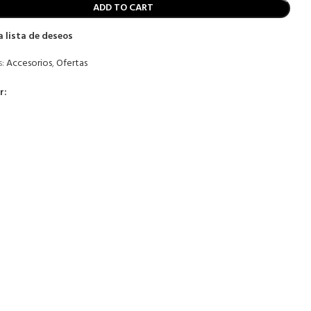
ADD TO CART
a lista de deseos
:
Accesorios
,
Ofertas
r: