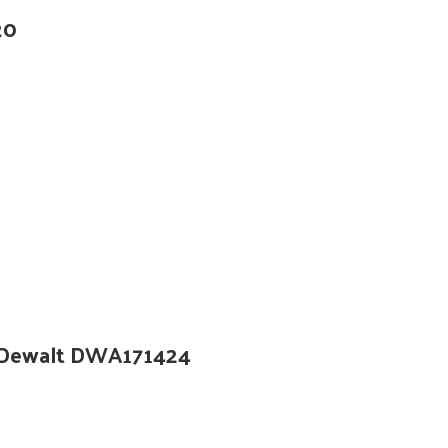
20
ra Dewalt DWA171424