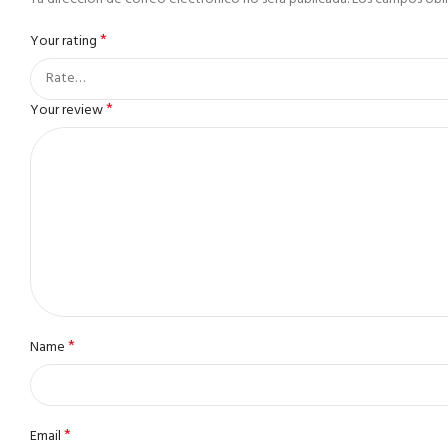
*
Your rating
*
Your review
*
Name
*
Email