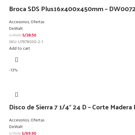
Broca SDS Plus16x400x450mm – DW007
Accesorios
,
Ofertas
DeWalt
S/
28.50
S/
49.80
SKU:
U7878000-2-1
Add to cart
-13%
Disco de Sierra 7 1/4″ 24 D – Corte Made
Accesorios
,
Ofertas
DeWalt
S/
69.90
S/
79.90