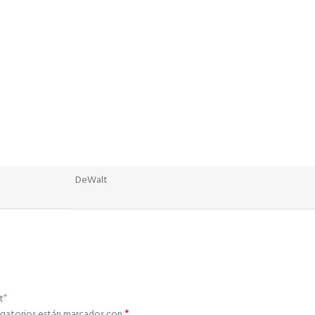
DeWalt
t”
*
igatorios están marcados con