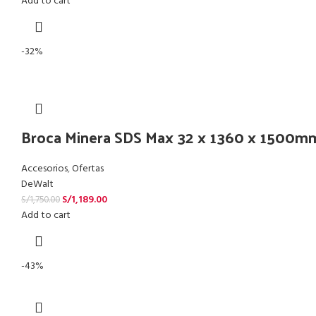
Add to cart
-32%
Broca Minera SDS Max 32 x 1360 x 1500
Accesorios
,
Ofertas
DeWalt
S/
1,189.00
S/
1,750.00
Add to cart
-43%