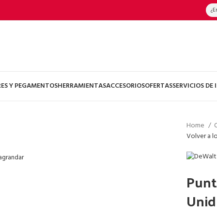
¿E
RES Y PEGAMENTOS
HERRAMIENTAS
ACCESORIOS
OFERTAS
SERVICIOS DE
Home
Volver a l
 agrandar
Punta
Unid