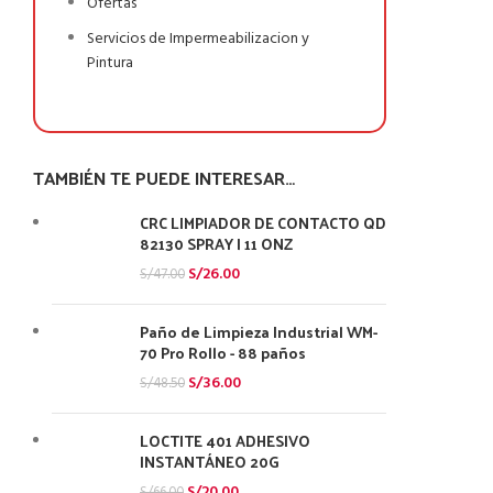
Ofertas
Servicios de Impermeabilizacion y
Pintura
TAMBIÉN TE PUEDE INTERESAR…
CRC LIMPIADOR DE CONTACTO QD
82130 SPRAY | 11 ONZ
S/
26.00
S/
47.00
Paño de Limpieza Industrial WM-
70 Pro Rollo - 88 paños
S/
36.00
S/
48.50
LOCTITE 401 ADHESIVO
INSTANTÁNEO 20G
S/
20.00