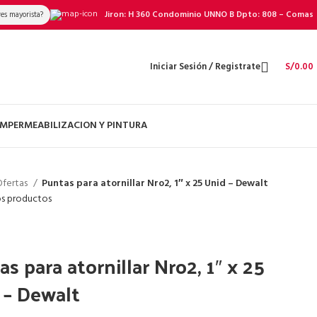
Jiron: H 360 Condominio UNNO B Dpto: 808 – Comas
res mayorista?
Iniciar Sesión / Registrate
S/
0.00
 IMPERMEABILIZACION Y PINTURA
Ofertas
Puntas para atornillar Nro2, 1″ x 25 Unid – Dewalt
os productos
s para atornillar Nro2, 1″ x 25
 – Dewalt