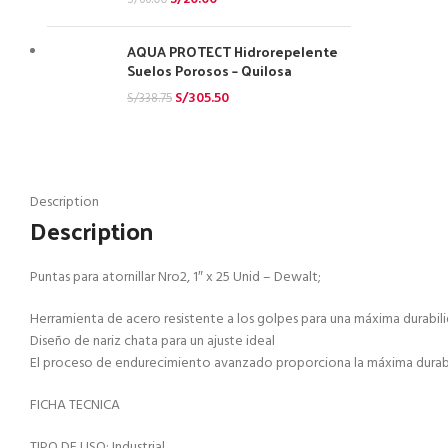
S/
66.00
AQUA PROTECT Hidrorepelente
Suelos Porosos – Quilosa
S/
305.50
S/
338.75
Description
Description
Puntas para atornillar Nro2, 1″ x 25 Unid – Dewalt;
Herramienta de acero resistente a los golpes para una máxima durabil
Diseño de nariz chata para un ajuste ideal
El proceso de endurecimiento avanzado proporciona la máxima durab
FICHA TECNICA
TIPO DE USO: Industrial