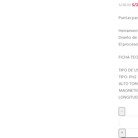
S/
2
S/
45.90
Puntas para
Herramient
Diseño de 
El proces
FICHA TEC
TIPO DE US
TIPO: PH2
ALTO TOR
MAGNETIC
LONGITUD