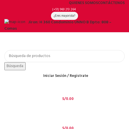
QUIENES SOMOS
CONTÁCTENOS
(+51) 960 213 264
¿Eres mayorista?
Jiron: H 360 Condominio UNNO B Dpto: 808 –
Comas
Búsqueda
Iniciar Sesión / Registrate
S/
0.00
S/
0.00