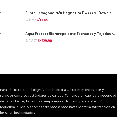
Punta Hexagonal 3/8 Magnetica Dw2223 - Dewalt
S/
13.80
S/
18.90
Aqua Protect Hidrorepelente Fachadas y Tejados 5L
S/
229.90
S/
239.76
Parallel, nace con el objetivo de brindar a sus clientes productos y
servicios con altos estándares de calidad. Teniendo en cuenta la necesidad
de cada cliente, tenemos al mejor equipo humano para la atención
requerida, quién lo acompañará paso a paso hasta lograr la satisfacción en
los servicios brindados.