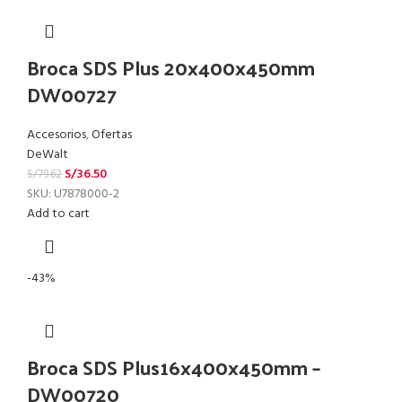
Broca SDS Plus 20x400x450mm
DW00727
Accesorios
,
Ofertas
DeWalt
S/
36.50
S/
79.62
SKU:
U7878000-2
Add to cart
-43%
Broca SDS Plus16x400x450mm –
DW00720