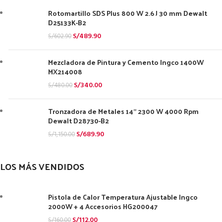
Rotomartillo SDS Plus 800 W 2.6 J 30 mm Dewalt
D25133K-B2
S/
489.90
S/
602.90
Mezcladora de Pintura y Cemento Ingco 1400W
MX214008
S/
340.00
S/
480.00
Tronzadora de Metales 14" 2300 W 4000 Rpm
Dewalt D28730-B2
S/
689.90
S/
1,150.00
LOS MÁS VENDIDOS
Pistola de Calor Temperatura Ajustable Ingco
2000W + 4 Accesorios HG200047
S/
112.00
S/
160.00