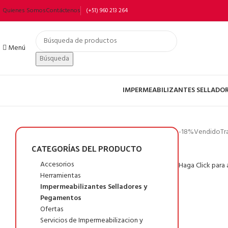
Quienes Somos
Contáctenos
(+51) 960 213 264
Menú
Búsqueda
IMPERMEABILIZANTES SELLADO
-18%
Vendido
Tr
CATEGORÍAS DEL PRODUCTO
Accesorios
Haga Click para
Herramientas
Impermeabilizantes Selladores y
Pegamentos
Ofertas
Servicios de Impermeabilizacion y