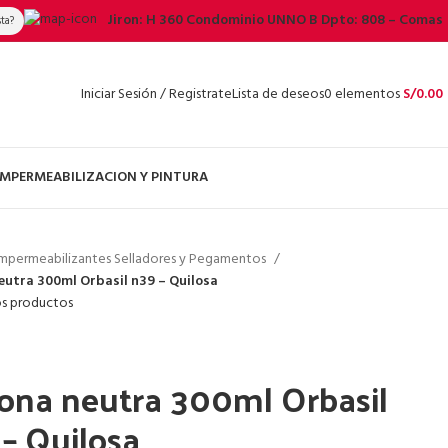
Jiron: H 360 Condominio UNNO B Dpto: 808 – Comas
sta?
Iniciar Sesión / Registrate
Lista de deseos
0
elementos
S/
0.00
 IMPERMEABILIZACION Y PINTURA
Impermeabilizantes Selladores y Pegamentos
neutra 300ml Orbasil n39 – Quilosa
os productos
cona neutra 300ml Orbasil
– Quilosa