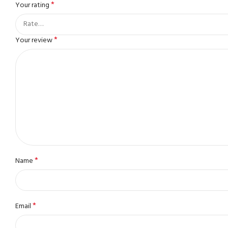
*
Your rating
*
Your review
*
Name
*
Email