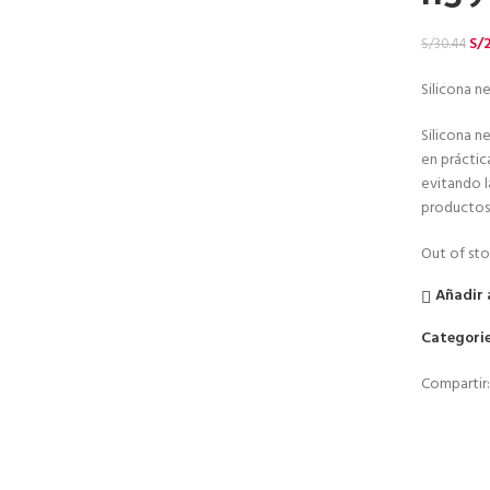
S/
S/
30.44
Silicona n
Silicona n
en práctic
evitando l
productos 
Out of st
Añadir 
Categorie
Compartir: