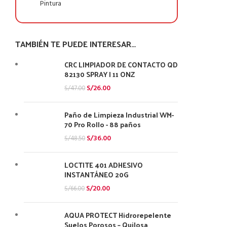
Pintura
TAMBIÉN TE PUEDE INTERESAR…
CRC LIMPIADOR DE CONTACTO QD
82130 SPRAY | 11 ONZ
S/
26.00
S/
47.00
Paño de Limpieza Industrial WM-
70 Pro Rollo - 88 paños
S/
36.00
S/
48.50
LOCTITE 401 ADHESIVO
INSTANTÁNEO 20G
S/
20.00
S/
66.00
AQUA PROTECT Hidrorepelente
Suelos Porosos – Quilosa