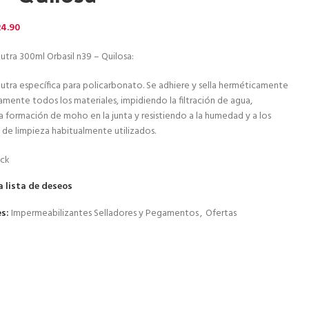
24.90
eutra 300ml Orbasil n39 – Quilosa:
eutra específica para policarbonato. Se adhiere y sella herméticamente
amente todos los materiales, impidiendo la filtración de agua,
a formación de moho en la junta y resistiendo a la humedad y a los
de limpieza habitualmente utilizados.
ock
a lista de deseos
s:
Impermeabilizantes Selladores y Pegamentos
,
Ofertas