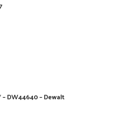
7
 1″ – DW44640 – Dewalt