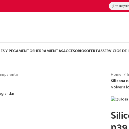
¿Eres mayori
RES Y PEGAMENTOS
HERRAMIENTAS
ACCESORIOS
OFERTAS
SERVICIOS DE
ansparente
Home
Silicona 
Volver a l
 agrandar
Sili
n39 