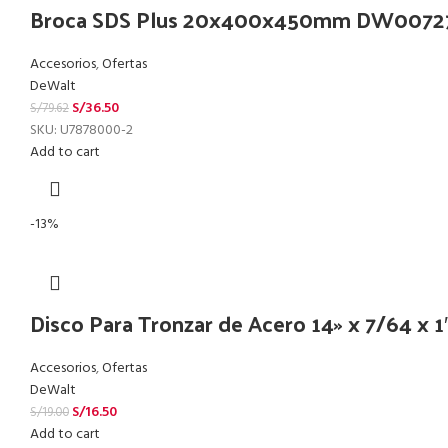
Broca SDS Plus 20x400x450mm DW0072
Accesorios
,
Ofertas
DeWalt
S/
36.50
S/
79.62
SKU:
U7878000-2
Add to cart
-13%
Disco Para Tronzar de Acero 14» x 7/64 x
Accesorios
,
Ofertas
DeWalt
S/
16.50
S/
19.00
Add to cart