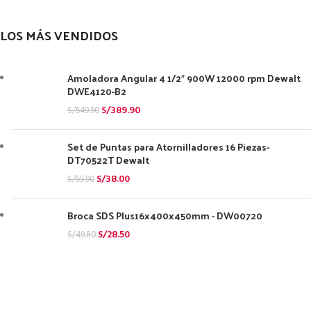
LOS MÁS VENDIDOS
Amoladora Angular 4 1/2″ 900W 12000 rpm Dewalt
DWE4120-B2
S/
389.90
S/
549.90
Set de Puntas para Atornilladores 16 Piezas-
DT70522T Dewalt
S/
38.00
S/
55.90
Broca SDS Plus16x400x450mm - DW00720
S/
28.50
S/
49.80