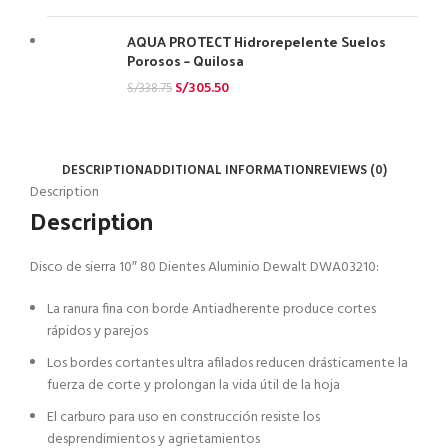
AQUA PROTECT Hidrorepelente Suelos
Porosos – Quilosa
S/
305.50
S/
338.75
DESCRIPTION
ADDITIONAL INFORMATION
REVIEWS (0)
Description
Description
Disco de sierra 10″ 80 Dientes Aluminio Dewalt DWA03210:
La ranura fina con borde Antiadherente produce cortes
rápidos y parejos
Los bordes cortantes ultra afilados reducen drásticamente la
fuerza de corte y prolongan la vida útil de la hoja
El carburo para uso en construcción resiste los
desprendimientos y agrietamientos