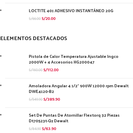
LOCTITE 401 ADHESIVO INSTANTÁNEO 20G
S/
20.00
S/
66.00
ELEMENTOS DESTACADOS
Pistola de Calor Temperatura Ajustable Ingco
2000W + 4 Accesorios HG200047
S/
112.00
S/
160.00
Amoladora Angular 4 1/2″ 900W 12000 rpm Dewalt
DWE4120-B2
S/
389.90
S/
549.90
Set De Puntas De Atornillar Flextorq 32 Piezas
Dt70523t-Qz Dewalt
S/
63.90
S/
84.90