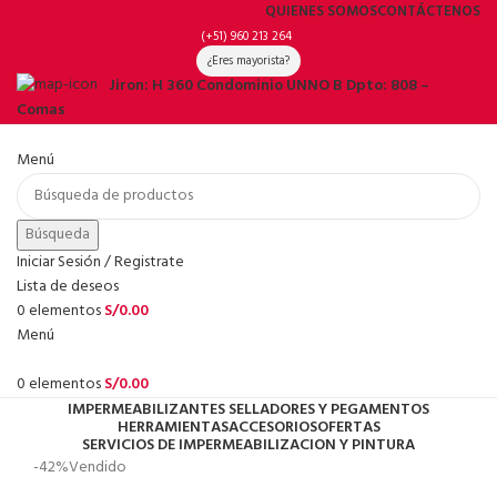
QUIENES SOMOS
CONTÁCTENOS
(+51) 960 213 264
¿Eres mayorista?
Jiron: H 360 Condominio UNNO B Dpto: 808 –
Comas
Menú
Búsqueda
Iniciar Sesión / Registrate
Lista de deseos
0
elementos
S/
0.00
Menú
0
elementos
S/
0.00
IMPERMEABILIZANTES SELLADORES Y PEGAMENTOS
HERRAMIENTAS
ACCESORIOS
OFERTAS
SERVICIOS DE IMPERMEABILIZACION Y PINTURA
-42%
Vendido